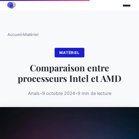
Accueil
›
Matériel
MATÉRIEL
Comparaison entre
processeurs Intel et AMD
Anaïs
•
9 octobre 2024
•
9 min de lecture