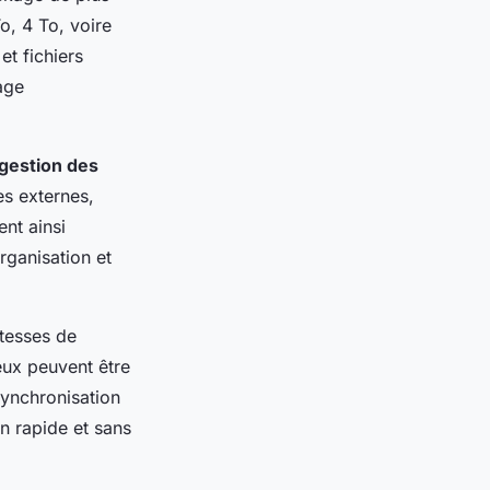
o, 4 To, voire
t fichiers
age
gestion des
ues externes,
nt ainsi
organisation et
tesses de
neux peuvent être
synchronisation
on rapide et sans