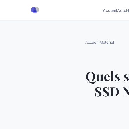
Accueil
Actu
H
Accueil
›
Matériel
Quels s
SSD N