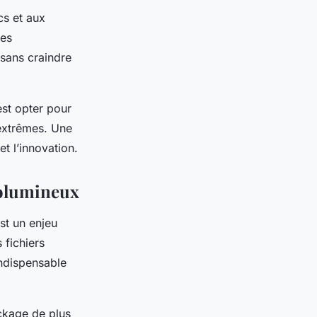
cs et aux
des
 sans craindre
st opter pour
 extrêmes. Une
et l’innovation.
 volumineux
st un enjeu
 fichiers
ndispensable
ckage de plus