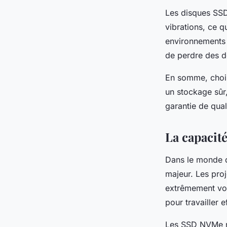
Les disques SSD
vibrations, ce q
environnements 
de perdre des d
En somme, chois
un stockage sûr
garantie de quali
La capacité
Dans le monde d
majeur. Les proj
extrêmement vol
pour travailler 
Les SSD NVMe ré