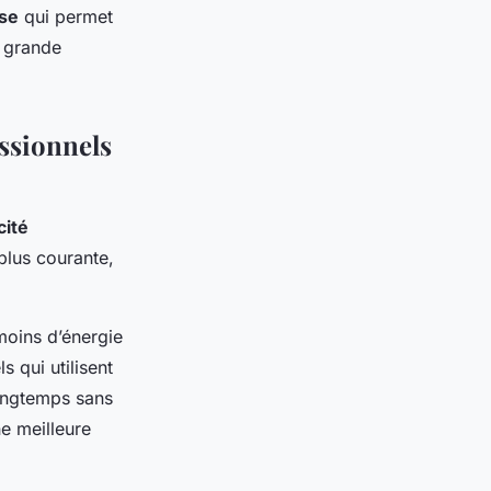
sse
qui permet
e grande
essionnels
cité
plus courante,
oins d’énergie
 qui utilisent
longtemps sans
ne meilleure