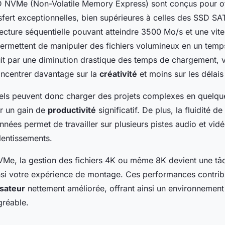
 NVMe (Non-Volatile Memory Express) sont conçus pour of
sfert exceptionnelles, bien supérieures à celles des SSD SAT
ecture séquentielle pouvant atteindre 3500 Mo/s et une vite
rmettent de manipuler des fichiers volumineux en un temp
duit par une diminution drastique des temps de chargement, 
oncentrer davantage sur la
créativité
et moins sur les délais
els peuvent donc charger des projets complexes en quelqu
ar un gain de
productivité
significatif. De plus, la fluidité de
onnées permet de travailler sur plusieurs pistes audio et vi
lentissements.
Me, la gestion des fichiers 4K ou même 8K devient une tâc
nsi votre expérience de montage. Ces performances contrib
isateur
nettement améliorée, offrant ainsi un environnement 
gréable.