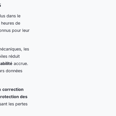
s
lus dans le
 heures de
onnus pour leur
mécaniques, les
les réduit
abilité
accrue.
eurs données
la
correction
rotection des
ant les pertes