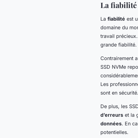
La fiabilit
La
fiabilité
est u
domaine du mon
travail précieu
grande fiabilité.
Contrairement a
SSD NVMe repose
considérablement
Les professionne
sont en sécurité
De plus, les SS
d’erreurs
et la 
données
. En c
potentielles.