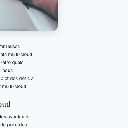
ombreuses
nts multi-cloud,
-être quels
, nous
let des défis à
 multi-cloud.
loud
 des avantages
cité pose des