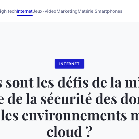
igh tech
Internet
Jeux-video
Marketing
Matériel
Smartphones
INTERNET
 sont les défis de la m
 de la sécurité des d
 les environnements m
cloud ?