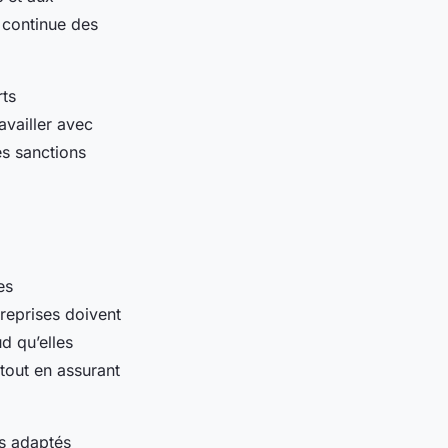
 continue des
rts
availler avec
es sanctions
es
treprises doivent
d qu’elles
 tout en assurant
ls adaptés