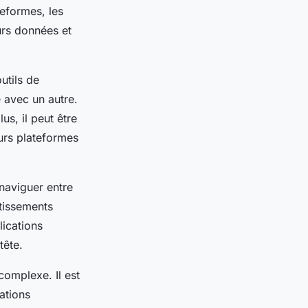
teformes, les
urs données et
utils de
 avec un autre.
us, il peut être
eurs plateformes
naviguer entre
stissements
lications
tête.
complexe. Il est
mations