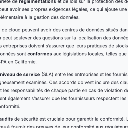
ariété de
réglementations
et de lois sur la protection des
peut avoir ses propres exigences légales, ce qui ajoute un
lémentaire à la gestion des données.
s de cloud peuvent avoir des centres de données situés dans
la peut soulever des questions sur la localisation des donnée
es entreprises doivent s’assurer que leurs pratiques de stoc
données sont
conformes
aux législations locales, telles qu
PA en Californie.
niveau de service
(SLA) entre les entreprises et les fourni
igneusement examinés. Ces accords doivent inclure des clau
nt les responsabilités de chaque partie en cas de violation 
vent également s’assurer que les fournisseurs respectent le
onformité.
audits
de sécurité est cruciale pour garantir la conformité. 
tes à fournir des preuves de leur conformité aux régulateur