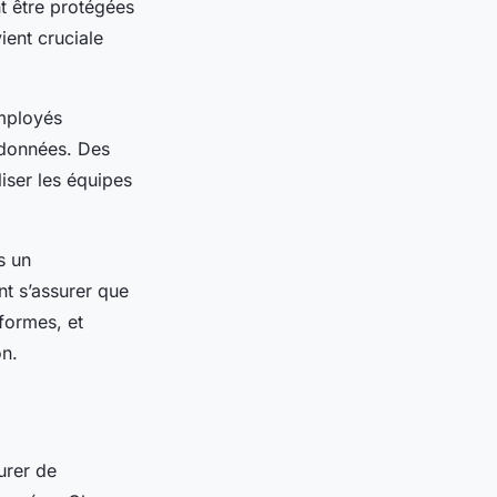
t être protégées
ient cruciale
mployés
s données. Des
liser les équipes
s un
nt s’assurer que
formes, et
on.
urer de