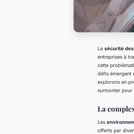
La
sécurité de
entreprises à t
cette problémat
défis émergent 
explorons en pr
surmonter pour 
La complex
Les
environnem
offerts par dive