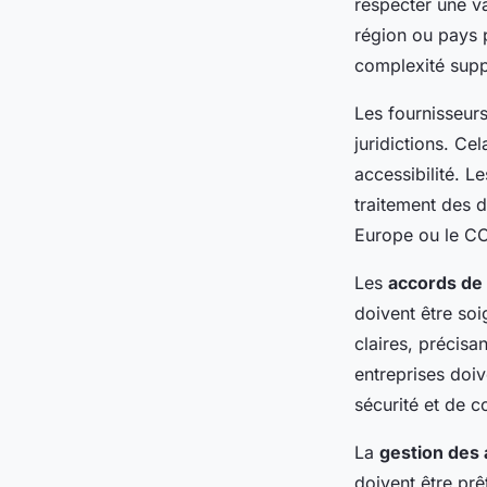
respecter une v
région ou pays 
complexité supp
Les fournisseur
juridictions. Ce
accessibilité. L
traitement des 
Europe ou le CC
Les
accords de 
doivent être so
claires, précisa
entreprises doi
sécurité et de c
La
gestion des 
doivent être prê