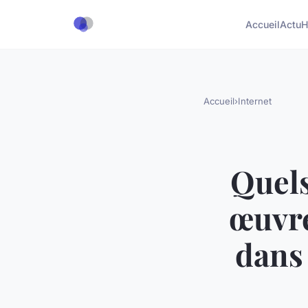
Accueil
Actu
H
Accueil
›
Internet
Quels
œuvre
dans