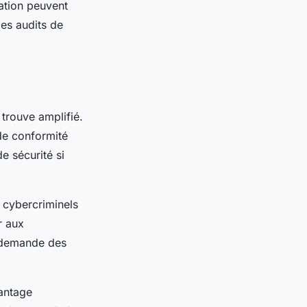
ration peuvent
les audits de
trouve amplifié.
 de conformité
e sécurité si
 cybercriminels
r aux
s demande des
vantage