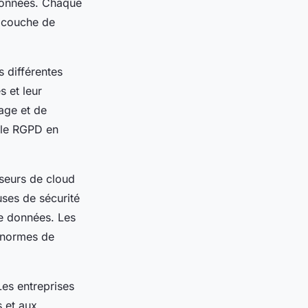
 données. Chaque
e couche de
 différentes
s et leur
kage et de
e le RGPD en
sseurs de cloud
ses de sécurité
de données. Les
s normes de
Les entreprises
s et aux